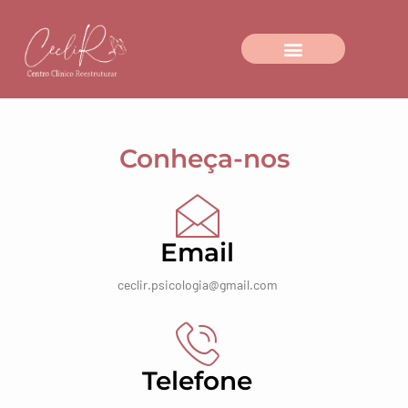
Ir
para
o
conteúdo
Conheça-nos
Email
ceclir.psicologia@gmail.com
Telefone